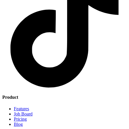
Product
Features
Job Board
Pricing
Blog