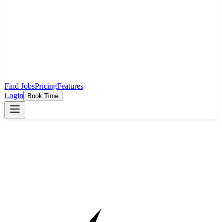
Find Jobs
Pricing
Features
Login
Book Time