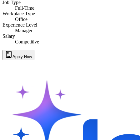
Job Type
Full-Time
Workplace Type
Office
Experience Level
Manager
Salary
Competitive
Apply Now