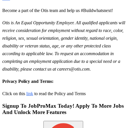
Become a part of the Otis team and help us #Buildwhatsnext!
Otis is An Equal Opportunity Employer. All qualified applicants will
receive consideration for employment without regard to race, color,
religion, sex, sexual orientation, gender identity, national origin,
disability or veteran status, age, or any other protected class
according to applicable law. To request an accommodation in
completing an employment application due to a special need or a
disability, please contact us at careers@otis.com.
Privacy Policy and Terms:
Click on this
link
to read the Policy and Terms
Signup To JobProMax Today! Apply To More Jobs
And Unlock More Features