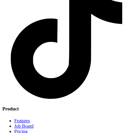
Product
Features
Job Board
Pricing