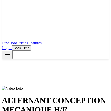
Find Jobs
Pricing
Features
Login
Book Time
ALTERNANT CONCEPTION
MECANIQUE H/F