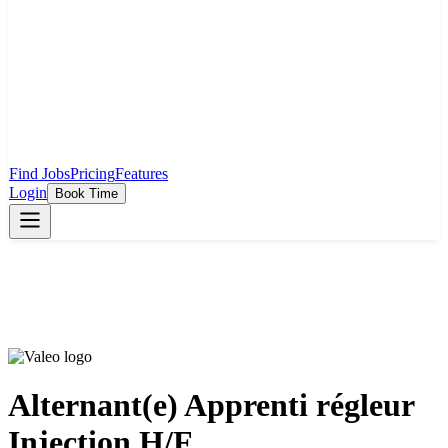
Find Jobs
Pricing
Features
Login
Book Time
Alternant(e) Apprenti régleur
Injection H/F