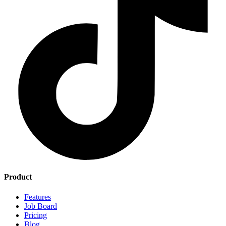
Product
Features
Job Board
Pricing
Blog