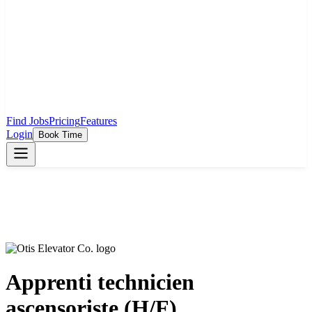
Find Jobs
Pricing
Features
Login
Book Time
Apprenti technicien
ascensoriste (H/F)