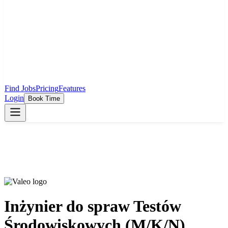
Find Jobs
Pricing
Features
Login
Book Time
Inżynier do spraw Testów
Środowiskowych (M/K/N)