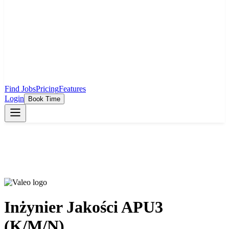
Find Jobs
Pricing
Features
Login
Book Time
Inżynier Jakości APU3
(K/M/N)