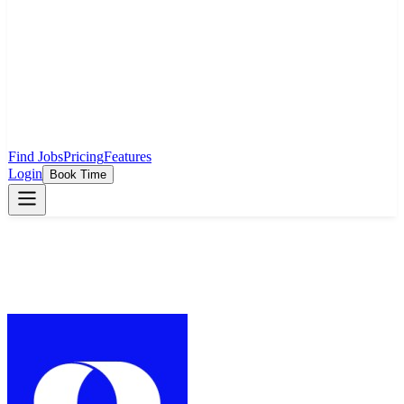
Find Jobs
Pricing
Features
Login
Book Time