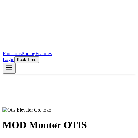
Find Jobs
Pricing
Features
Login
Book Time
MOD Montør OTIS