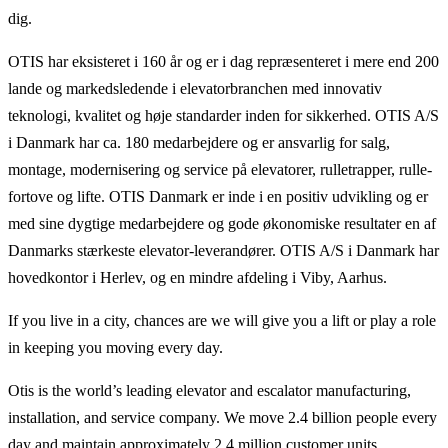
dig.
OTIS har eksisteret i 160 år og er i dag repræsenteret i mere end 200
lande og markedsledende i elevatorbranchen med innovativ
teknologi, kvalitet og høje standarder inden for sikkerhed. OTIS A/S
i Danmark har ca. 180 medarbejdere og er ansvarlig for salg,
montage, modernisering og service på elevatorer, rulletrapper, rulle-
fortove og lifte. OTIS Danmark er inde i en positiv udvikling og er
med sine dygtige medarbejdere og gode økonomiske resultater en af
Danmarks stærkeste elevator-leverandører. OTIS A/S i Danmark har
hovedkontor i Herlev, og en mindre afdeling i Viby, Aarhus.
If you live in a city, chances are we will give you a lift or play a role
in keeping you moving every day.
Otis is the world’s leading elevator and escalator manufacturing,
installation, and service company. We move 2.4 billion people every
day and maintain approximately 2.4 million customer units