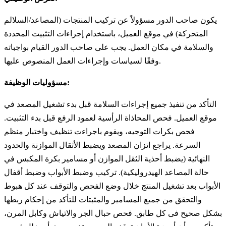
يكون صاحب الدور مسؤولاً عن تركيب المنتجات (المصاعد/السلالم
المتحركة) في موقع العميل، باستخدام إجراءات التثبيت المحددة
والسلامة في مكان العمل. يجب على صاحب الدور القيام بواجباته
وفقًا لسياسات وإجراءات العمل المنصوص عليها.
مسؤوليات الوظيفة:
التأكد من تنفيذ جميع إجراءات السلامة قبل بدء تشغيل المصعد في
موقع العميل. فحص المحاذاة الرأسية لعمود الرفع قبل بدء التثبيت.
فحص بكرات التوجيه، ويقوم باجراءت تنظيف واختبار منظم
السرعة. يراجع اتزان المصعد ويضبط الأثقال الموازنة والحدود
النهائية (يضبط أحذية الثقل الموازن أو مسامير بكرة المكبس في
حالة المصاعد الهيدروليكية). تركيب وضبط الأبواب وضبط أقفال
الأبواب بعد تشغيل المنتج خلال وضع الفحص والتوقف عند كل هبوط
والتحقق من جميع المسامير والمثبتات للتأكد من إحكام ربطها
بشكل صحيح فى كل طابق. فحص حبال الجر والاتياش وكابل المرن،