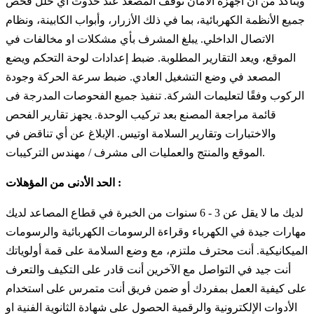
ويتأكد من أن أجهزة الأمان توقف المصعد عند حدوث أي خلل فحص
جميع الأنظمة الكهربائية، بما في ذلك الأزرار، وأبواب الكابينة، ونظام
الاتصال الداخلي. يبلغ المشرف بأي مشكلات او مخالفات في
الموقع، ويعد التقارير المطلوبة. ضبط إعدادات لوحة التحكم ويضع
المصعد في وضع التشغيل العادي. ضبط سرعة الحركة وجودة
الركوب وفقًا لتعليمات الشركة. تنفيذ جميع الفحوصات المدرجة فى
قائمة مراجعة المصنع بعد تركيب الوحدة. يجهز تقارير الفحص
والاختبارات وتقارير السلامة اوتيس. الإبلاغ عن أي تناقض في
الموقع والمنتج والعمليات الى مشرف / مهندس التركيبات.
الحد الأدنى من المؤهلات :
لديك ما لا يقل عن 3 - 6 سنوات من الخبرة في قطاع المصاعد لديك
مهارات جيدة في الكهرباء وقراءة الرسومات الكهربائية والرسومات
الميكانيكية. أنت محترف ملتزم، مع وضع السلامة على قمة أولوياتك
أنت جيد في التواصل مع الآخرين أنت قادر على التكيف والتعرف
على كيفية العمل بمفردك أو ضمن فريق أنت متمرس على استخدام
الأدوات الإلكترونية والرقمية الحصول على شهادة الثانوية الفنية او