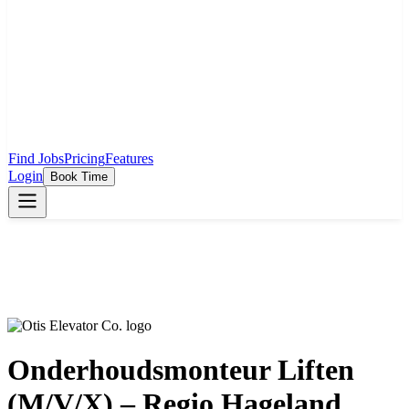
Find Jobs
Pricing
Features
Login
Book Time
Onderhoudsmonteur Liften
(M/V/X) – Regio Hageland