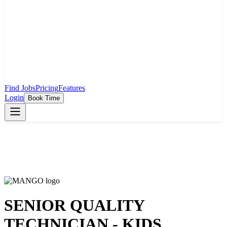
Find Jobs
Pricing
Features
Login
Book Time
SENIOR QUALITY
TECHNICIAN - KIDS