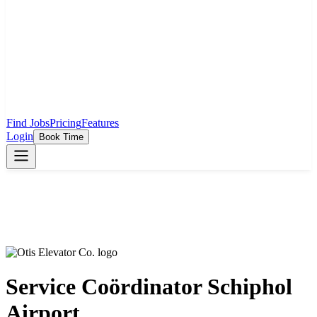
Find Jobs
Pricing
Features
Login
Book Time
Service Coördinator Schiphol
Airport