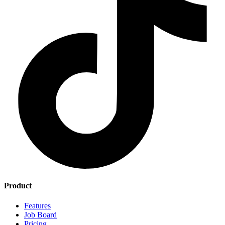
Product
Features
Job Board
Pricing