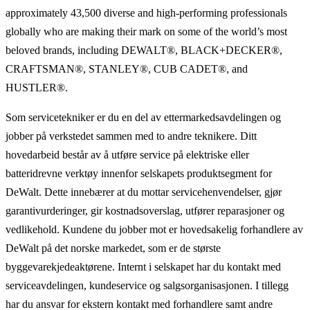
approximately 43,500 diverse and high-performing professionals
globally who are making their mark on some of the world’s most
beloved brands, including DEWALT®, BLACK+DECKER®,
CRAFTSMAN®, STANLEY®, CUB CADET®, and
HUSTLER®.
Som servicetekniker er du en del av ettermarkedsavdelingen og
jobber på verkstedet sammen med to andre teknikere. Ditt
hovedarbeid består av å utføre service på elektriske eller
batteridrevne verktøy innenfor selskapets produktsegment for
DeWalt. Dette innebærer at du mottar servicehenvendelser, gjør
garantivurderinger, gir kostnadsoverslag, utfører reparasjoner og
vedlikehold. Kundene du jobber mot er hovedsakelig forhandlere av
DeWalt på det norske markedet, som er de største
byggevarekjedeaktørene. Internt i selskapet har du kontakt med
serviceavdelingen, kundeservice og salgsorganisasjonen. I tillegg
har du ansvar for ekstern kontakt med forhandlere samt andre