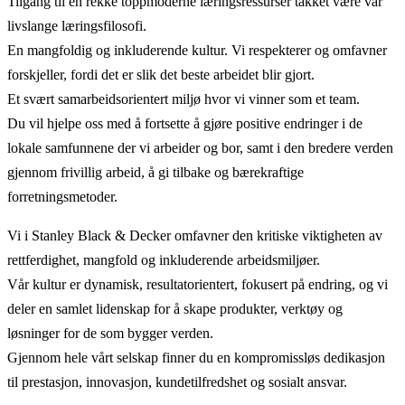
Tilgang til en rekke toppmoderne læringsressurser takket være vår
livslange læringsfilosofi.
En mangfoldig og inkluderende kultur. Vi respekterer og omfavner
forskjeller, fordi det er slik det beste arbeidet blir gjort.
Et svært samarbeidsorientert miljø hvor vi vinner som et team.
Du vil hjelpe oss med å fortsette å gjøre positive endringer i de
lokale samfunnene der vi arbeider og bor, samt i den bredere verden
gjennom frivillig arbeid, å gi tilbake og bærekraftige
forretningsmetoder.
Vi i Stanley Black & Decker omfavner den kritiske viktigheten av
rettferdighet, mangfold og inkluderende arbeidsmiljøer.
Vår kultur er dynamisk, resultatorientert, fokusert på endring, og vi
deler en samlet lidenskap for å skape produkter, verktøy og
løsninger for de som bygger verden.
Gjennom hele vårt selskap finner du en kompromissløs dedikasjon
til prestasjon, innovasjon, kundetilfredshet og sosialt ansvar.