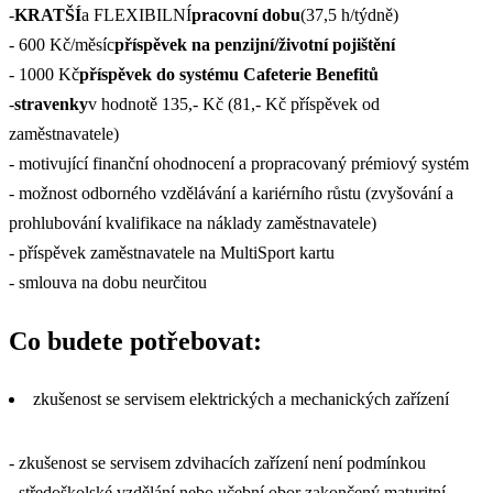
-
KRATŠÍ
a FLEXIBILNÍ
pracovní dobu
(37,5 h/týdně)
- 600 Kč/měsíc
příspěvek na penzijní/životní pojištění
- 1000 Kč
příspěvek do systému Cafeterie Benefitů
-
stravenky
v hodnotě 135,- Kč (81,- Kč příspěvek od
zaměstnavatele)
- motivující finanční ohodnocení a propracovaný prémiový systém
- možnost odborného vzdělávání a kariérního růstu (zvyšování a
prohlubování kvalifikace na náklady zaměstnavatele)
- příspěvek zaměstnavatele na MultiSport kartu
- smlouva na dobu neurčitou
Co budete potřebovat:
zkušenost se servisem elektrických a mechanických zařízení
- zkušenost se servisem zdvihacích zařízení není podmínkou
- středoškolské vzdělání nebo učební obor zakončený maturitní