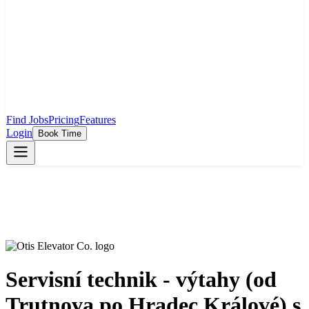
Find Jobs
Pricing
Features
Login
Book Time
Servisní technik - výtahy (od
Trutnova po Hradec Králové) s