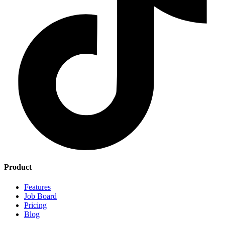
Product
Features
Job Board
Pricing
Blog