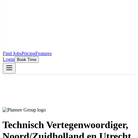
Find Jobs
Pricing
Features
Login
Book Time
Technisch Vertegenwoordiger,
Noord/Zuidholland en Utrecht