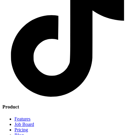
Product
Features
Job Board
Pricing