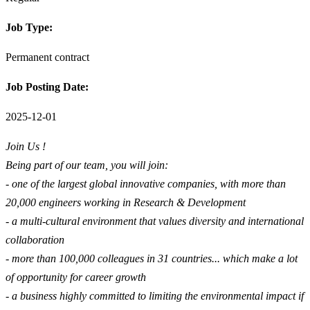
Job Type:
Permanent contract
Job Posting Date:
2025-12-01
Join Us !
Being part of our team, you will join:
- one of the largest global innovative companies, with more than
20,000 engineers working in Research & Development
- a multi-cultural environment that values diversity and international
collaboration
- more than 100,000 colleagues in 31 countries... which make a lot
of opportunity for career growth
- a business highly committed to limiting the environmental impact if