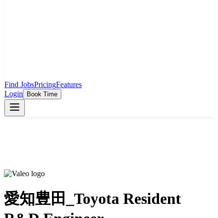
Find Jobs
Pricing
Features
Login
Book Time
愛知豊田_Toyota Resident